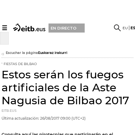
☰
EU
E
EN DIRECTO
Escuchar la página
Euskaraz irakurri
FIESTAS DE BILBAO
Estos serán los fuegos
artificiales de la Aste
Nagusia de Bilbao 2017
EITB.EUS
Última actualización:
26/08/2017
09:00
(UTC+2)
Consulta aquí las pirotecnias que participarán en el