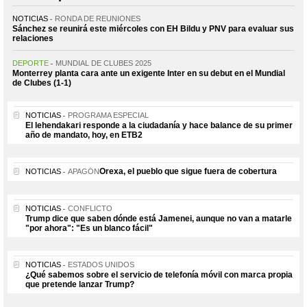
NOTICIAS
RONDA DE REUNIONES
Sánchez se reunirá este miércoles con EH Bildu y PNV para evaluar sus
relaciones
DEPORTE
MUNDIAL DE CLUBES 2025
Monterrey planta cara ante un exigente Inter en su debut en el Mundial
de Clubes (1-1)
NOTICIAS
PROGRAMA ESPECIAL
El lehendakari responde a la ciudadanía y hace balance de su primer
año de mandato, hoy, en ETB2
Orexa, el pueblo que sigue fuera de cobertura
NOTICIAS
APAGÓN
NOTICIAS
CONFLICTO
Trump dice que saben dónde está Jamenei, aunque no van a matarle
"por ahora": "Es un blanco fácil"
NOTICIAS
ESTADOS UNIDOS
¿Qué sabemos sobre el servicio de telefonía móvil con marca propia
que pretende lanzar Trump?