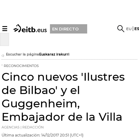
☰
EU
E
EN DIRECTO
Escuchar la página
Euskaraz irakurri
RECONOCIMIENTOS
Cinco nuevos 'Ilustres
de Bilbao' y el
Guggenheim,
Embajador de la Villa
AGENCIAS | REDACCIÓN
Última actualización:
14/12/2017
20:51
(UTC+1)