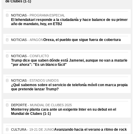
de Clubes (1-1)
NOTICIAS
PROGRAMA ESPECIAL
El lehendakari responde a la ciudadanía y hace balance de su primer
año de mandato, hoy, en ETB2
Orexa, el pueblo que sigue fuera de cobertura
NOTICIAS
APAGÓN
NOTICIAS
CONFLICTO
Trump dice que saben dónde está Jamenei, aunque no van a matarle
"por ahora": "Es un blanco fácil"
NOTICIAS
ESTADOS UNIDOS
¿Qué sabemos sobre el servicio de telefonía móvil con marca propia
que pretende lanzar Trump?
DEPORTE
MUNDIAL DE CLUBES 2025
Monterrey planta cara ante un exigente Inter en su debut en el
Mundial de Clubes (1-1)
Avanzando hacia el verano a ritmo de rock
CULTURA
19-21 DE JUNIO