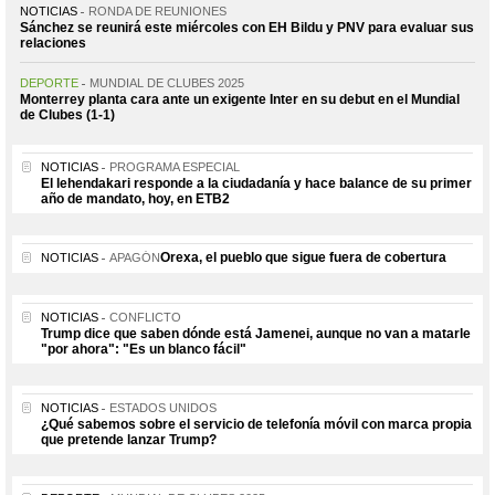
NOTICIAS
RONDA DE REUNIONES
Sánchez se reunirá este miércoles con EH Bildu y PNV para evaluar sus
relaciones
DEPORTE
MUNDIAL DE CLUBES 2025
Monterrey planta cara ante un exigente Inter en su debut en el Mundial
de Clubes (1-1)
NOTICIAS
PROGRAMA ESPECIAL
El lehendakari responde a la ciudadanía y hace balance de su primer
año de mandato, hoy, en ETB2
Orexa, el pueblo que sigue fuera de cobertura
NOTICIAS
APAGÓN
NOTICIAS
CONFLICTO
Trump dice que saben dónde está Jamenei, aunque no van a matarle
"por ahora": "Es un blanco fácil"
NOTICIAS
ESTADOS UNIDOS
¿Qué sabemos sobre el servicio de telefonía móvil con marca propia
que pretende lanzar Trump?