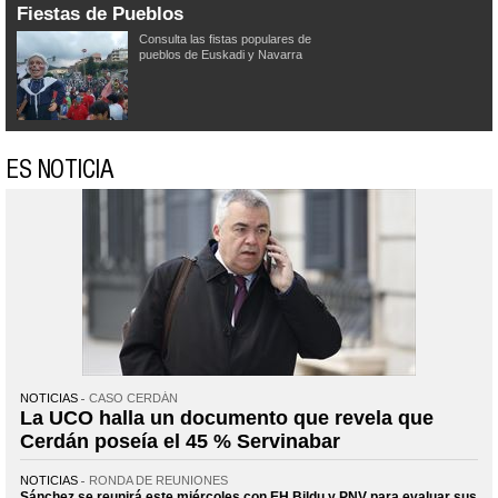
Fiestas de Pueblos
Consulta las fistas populares de
pueblos de Euskadi y Navarra
ES NOTICIA
NOTICIAS
CASO CERDÁN
La UCO halla un documento que revela que
Cerdán poseía el 45 % Servinabar
NOTICIAS
RONDA DE REUNIONES
Sánchez se reunirá este miércoles con EH Bildu y PNV para evaluar sus