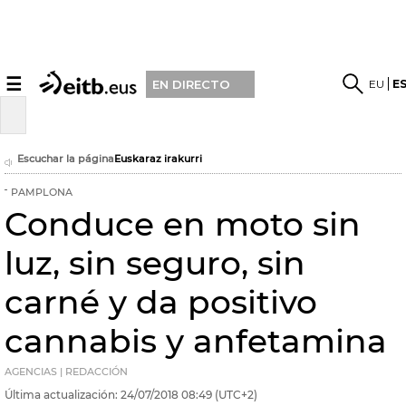
☰
EU
E
EN DIRECTO
Escuchar la página
Euskaraz irakurri
PAMPLONA
Conduce en moto sin
luz, sin seguro, sin
carné y da positivo
cannabis y anfetamina
AGENCIAS | REDACCIÓN
Última actualización:
24/07/2018
08:49
(UTC+2)