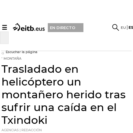
☰
EU
E
EN DIRECTO
Escuchar la página
MONTAÑA
Trasladado en
helicóptero un
montañero herido tras
sufrir una caída en el
Txindoki
AGENCIAS | REDACCIÓN