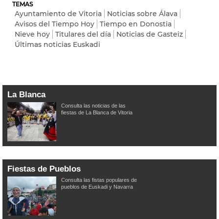
TEMAS
Ayuntamiento de Vitoria
Noticias sobre Álava
Avisos del Tiempo Hoy
Tiempo en Donostia
Nieve hoy
Titulares del día
Noticias de Gasteiz
Últimas noticias Euskadi
La Blanca
Consulta las noticias de las
fiestas de La Blanca de Vitoria
Fiestas de Pueblos
Consulta las fistas populares de
pueblos de Euskadi y Navarra