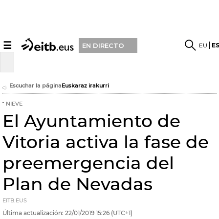
☰
EU
E
EN DIRECTO
Escuchar la página
Euskaraz irakurri
NIEVE
El Ayuntamiento de
Vitoria activa la fase de
preemergencia del
Plan de Nevadas
EITB.EUS
Última actualización:
22/01/2019
15:26
(UTC+1)