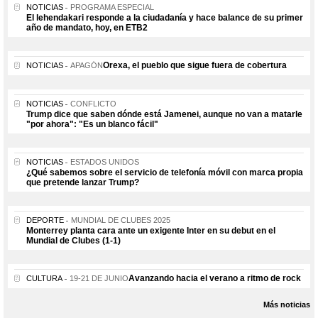
NOTICIAS
PROGRAMA ESPECIAL
El lehendakari responde a la ciudadanía y hace balance de su primer
año de mandato, hoy, en ETB2
Orexa, el pueblo que sigue fuera de cobertura
NOTICIAS
APAGÓN
NOTICIAS
CONFLICTO
Trump dice que saben dónde está Jamenei, aunque no van a matarle
"por ahora": "Es un blanco fácil"
NOTICIAS
ESTADOS UNIDOS
¿Qué sabemos sobre el servicio de telefonía móvil con marca propia
que pretende lanzar Trump?
DEPORTE
MUNDIAL DE CLUBES 2025
Monterrey planta cara ante un exigente Inter en su debut en el
Mundial de Clubes (1-1)
Avanzando hacia el verano a ritmo de rock
CULTURA
19-21 DE JUNIO
Más noticias