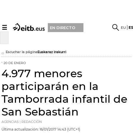
☰
EU
E
EN DIRECTO
Escuchar la página
Euskaraz irakurri
20 DE ENERO
4.977 menores
participarán en la
Tamborrada infantil de
San Sebastián
AGENCIAS | REDACCIÓN
Última actualización:
16/01/2017
14:43
(UTC+1)