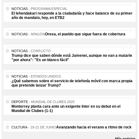
NOTICIAS
PROGRAMA ESPECIAL
El lehendakari responde a la ciudadanía y hace balance de su primer
año de mandato, hoy, en ETB2
Orexa, el pueblo que sigue fuera de cobertura
NOTICIAS
APAGÓN
NOTICIAS
CONFLICTO
Trump dice que saben dónde está Jamenei, aunque no van a matarle
"por ahora": "Es un blanco fácil"
NOTICIAS
ESTADOS UNIDOS
¿Qué sabemos sobre el servicio de telefonía móvil con marca propia
que pretende lanzar Trump?
DEPORTE
MUNDIAL DE CLUBES 2025
Monterrey planta cara ante un exigente Inter en su debut en el
Mundial de Clubes (1-1)
Avanzando hacia el verano a ritmo de rock
CULTURA
19-21 DE JUNIO
Más noticias