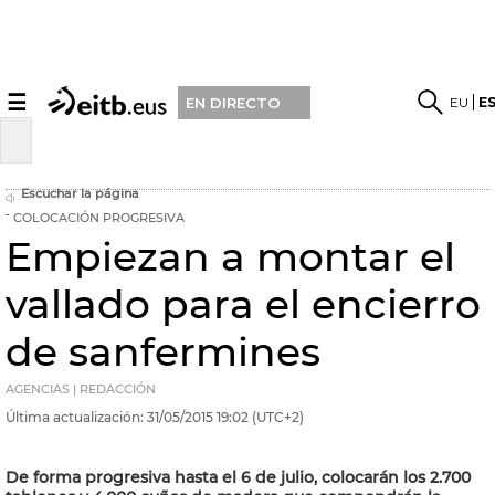
☰
EU
E
EN DIRECTO
Escuchar la página
COLOCACIÓN PROGRESIVA
Empiezan a montar el
vallado para el encierro
de sanfermines
AGENCIAS | REDACCIÓN
Última actualización:
31/05/2015
19:02
(UTC+2)
De forma progresiva hasta el 6 de julio, colocarán los 2.700