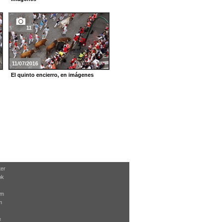
11
10
11/07/2016
10/07/2015
El quinto encierro, en imágenes
Encierro del 10 de julio de 2015
ter
ok
am
m
e