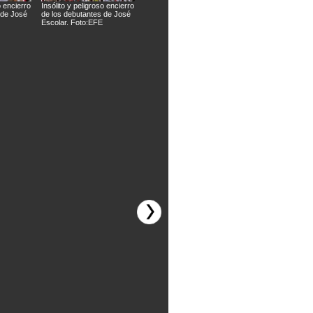
o encierro
Insólito y peligroso encierro
Insólito y peligroso encierro
Insólito y peligroso
 de José
de los debutantes de José
de los debutantes de José
de los debutantes 
Escolar. Foto:EFE
Escolar. Foto:EFE
Escolar. Foto:EFE