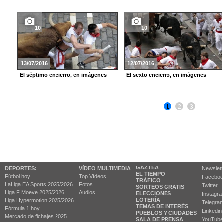
10
10
13/07/2016
12/07/2016
El séptimo encierro, en imágenes
El sexto encierro, en imágenes
1
2
3
GAZTEA
DEPORTES:
VÍDEO MULTIMEDIA
Newslet
EL TIEMPO
Fútbol hoy
Top Vídeos
Facebo
TRÁFICO
LaLiga EA Sports 2025/2026
Fotos
Twitter
SORTEOS GRATIS
Liga F Moeve 2025/2026
Audios
ELECCIONES
Instagr
LOTERÍA
Liga Hypermotion 2025/2026
Telegra
TEMAS DE INTERÉS
Fórmula 1 hoy
Linkedin
PUEBLOS Y CIUDADES
Mercado de fichajes 2025
SALA DE PRENSA
YouTub