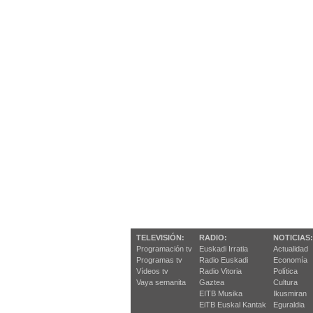
TELEVISIÓN:
RADIO:
NOTICIAS:
Programación tv
Euskadi Irratia
Actualidad
Programas tv
Radio Euskadi
Economía
Vídeos tv
Radio Vitoria
Política
Vaya semanita
Gaztea
Cultura
EITB Musika
Ikusmiran
EiTB Euskal Kantak
Eguraldia