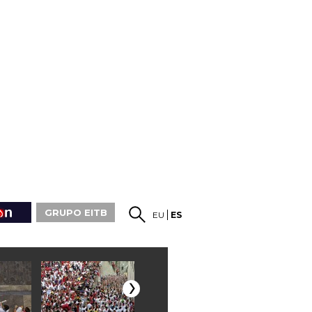
GRUPO EITB
EU
ES