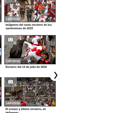
9
15
12/07/2019
09/07/2016
Imágenes del sexto encierro de los
El tercer encierro en imágenes
sanfermines de 2019
11
52
13/07/2018
06/07/2016
Encierro del 13 de julio de 2018
Ambiente festivo en sanfermines
2016
7
11
14/07/2016
13/07/2015
El octavo y último encierro, en
Encierro del 13 de julio de 2015
imágenes