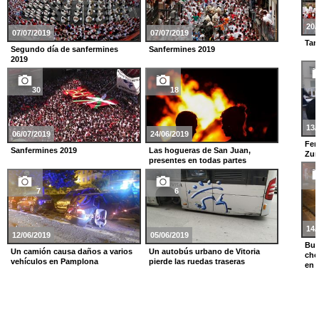
20/
07/07/2019
07/07/2019
Tam
Segundo día de sanfermines
Sanfermines 2019
2019
30
18
13/
06/07/2019
24/06/2019
Fer
Sanfermines 2019
Las hogueras de San Juan,
Zum
presentes en todas partes
7
6
14/
12/06/2019
05/06/2019
Bus
Un camión causa daños a varios
Un autobús urbano de Vitoria
cho
vehículos en Pamplona
pierde las ruedas traseras
en 