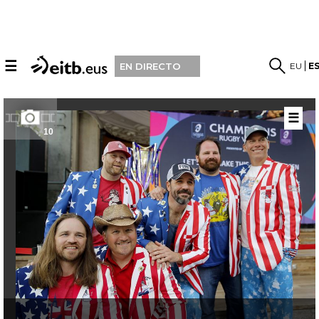
☰
EU
E
EN DIRECTO
☰
10