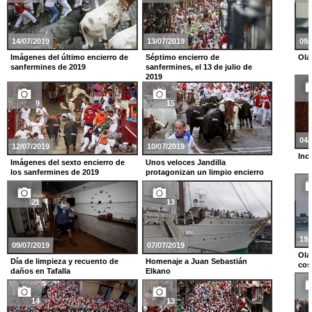
14/07/2019
13/07/2019
09/
Imágenes del último encierro de
Séptimo encierro de
Ola
sanfermines de 2019
sanfermines, el 13 de julio de
2019
9
15
04/
12/07/2019
10/07/2019
Inc
Imágenes del sexto encierro de
Unos veloces Jandilla
los sanfermines de 2019
protagonizan un limpio encierro
21
13
19/
09/07/2019
07/07/2019
Ola
Día de limpieza y recuento de
Homenaje a Juan Sebastián
cos
daños en Tafalla
Elkano
14
13