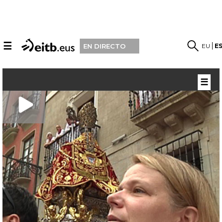
☰
EU
E
EN DIRECTO
☰