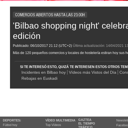
COMERCIOS ABIERTOS HASTA LAS 23:00H
'Bilbao shopping night' celebr
edición
Publicado:
06/10/2017
21:12
(UTC+2)
Última actualización:
14/04/2021
1
Más de 120 pequeños comercios y locales de hostelería estiran hoy sus ho
SI TE INTERESÓ ESTO, QUIZÁ TE INTERESEN ESTOS OTROS TE
Incidentes en Bilbao hoy
Vídeos más Vistos del Día
Con
Rebajas en Euskadi
GAZTEA
DEPORTES:
VÍDEO MULTIMEDIA
Newslet
EL TIEMPO
Fútbol hoy
Top Vídeos
Facebo
TRÁFICO