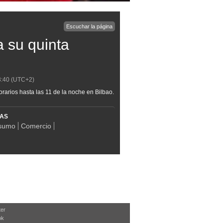
Escuchar la página
a su quinta
3:40
(UTC+2)
rarios hasta las 11 de la noche en Bilbao.
MAS
sumo
Comercio
ter
ok