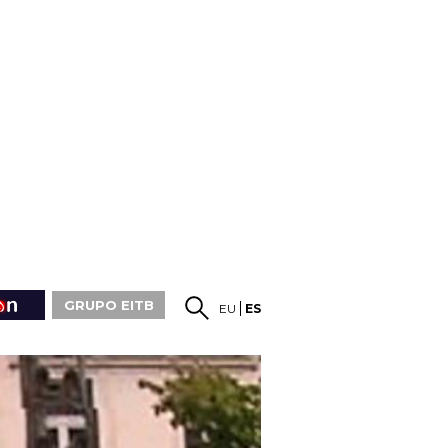
GRUPO EITB
EU
ES