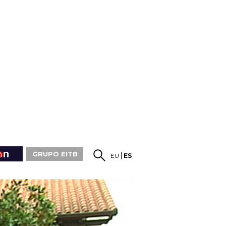
GRUPO EITB
EU
ES