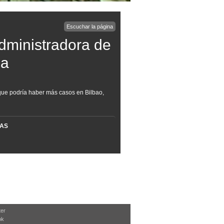
Escuchar la página
dministradora de
da
ue podría haber más casos en Bilbao,
MAS
ter
ok