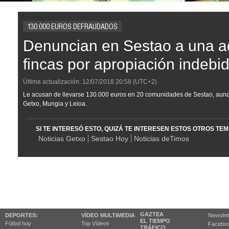
130.000 EUROS DEFRAUDADOS
Denuncian en Sestao a una a
fincas por apropiación indebi
Última actualización:
12/07/2018
20:58
(UTC+2)
Le acusan de llevarse 130.000 euros en 20 comunidades de Sestao, aunq
Getxo, Mungia y Leioa.
SI TE INTERESÓ ESTO, QUIZÁ TE INTERESEN ESTOS OTROS TE
Noticias Getxo
Sestao Hoy
Noticias deTimos
GAZTEA
DEPORTES:
VÍDEO MULTIMEDIA
Newslet
EL TIEMPO
Fútbol hoy
Top Vídeos
Facebo
TRÁFICO