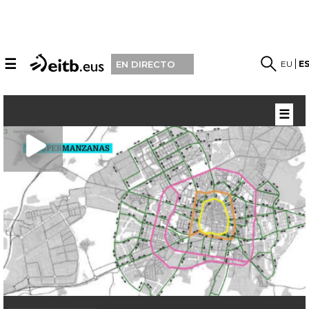
☰
EU
E
EN DIRECTO
☰