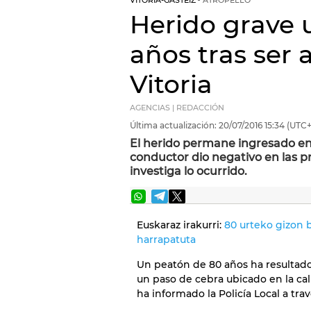
VITORIA-GASTEIZ
ATROPELLO
Herido grave 
años tras ser 
Vitoria
AGENCIAS | REDACCIÓN
Última actualización:
20/07/2016
15:34
(UTC+
El herido permane ingresado en 
conductor dio negativo en las pr
investiga lo ocurrido.
Euskaraz irakurri:
80 urteko gizon b
harrapatuta
Un peatón de 80 años ha resultado
un paso de cebra ubicado en la cal
ha informado la Policía Local a tra