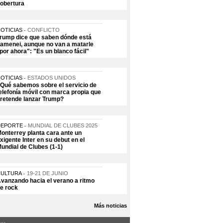
obertura
OTICIAS
CONFLICTO
rump dice que saben dónde está
amenei, aunque no van a matarle
por ahora": "Es un blanco fácil"
OTICIAS
ESTADOS UNIDOS
Qué sabemos sobre el servicio de
elefonía móvil con marca propia que
retende lanzar Trump?
DEPORTE
MUNDIAL DE CLUBES 2025
onterrey planta cara ante un
xigente Inter en su debut en el
undial de Clubes (1-1)
CULTURA
19-21 DE JUNIO
vanzando hacia el verano a ritmo
e rock
Más noticias