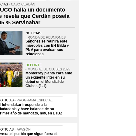
CIAS
CASO CERDÁN
 UCO halla un documento
e revela que Cerdán poseía
 45 % Servinabar
NOTICIAS
RONDA DE REUNIONES
Sánchez se reunirá este
miércoles con EH Bildu y
PNV para evaluar sus
relaciones
DEPORTE
MUNDIAL DE CLUBES 2025
Monterrey planta cara ante
un exigente Inter en su
debut en el Mundial de
Clubes (1-1)
OTICIAS
PROGRAMA ESPECIAL
l lehendakari responde a la
iudadanía y hace balance de su
rimer año de mandato, hoy, en ETB2
OTICIAS
APAGÓN
rexa, el pueblo que sigue fuera de