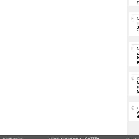
c
N
T
J
"
N
¿
t
p
M
e
M
A
d
GAZTEA