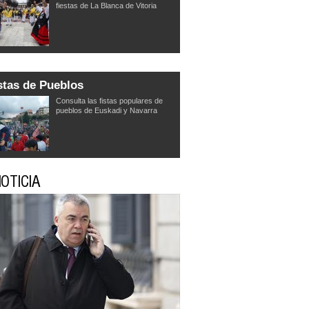
fiestas de La Blanca de Vitoria
stas de Pueblos
Consulta las fistas populares de
pueblos de Euskadi y Navarra
OTICIA