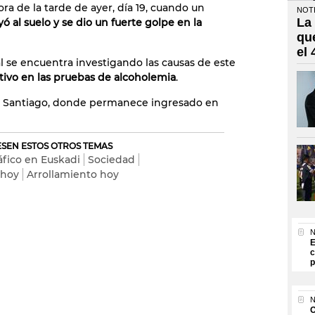
ora de la tarde de ayer, día 19, cuando un
NOTI
La
yó al suelo y se dio un fuerte golpe en la
qu
el
l se encuentra investigando las causas de este
ivo en las pruebas de alcoholemia
.
tal Santiago, donde permanece ingresado en
RESEN ESTOS OTROS TEMAS
áfico en Euskadi
Sociedad
 hoy
Arrollamiento hoy
N
E
c
p
N
O