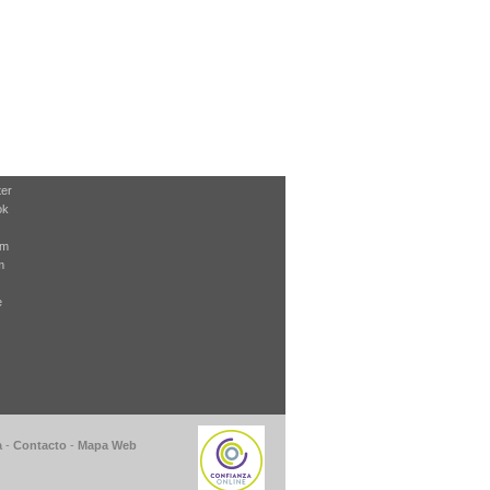
ter
ok
am
m
e
a
-
Contacto
-
Mapa Web