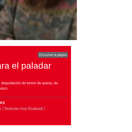
Escuchar la página
ra el paladar
a degustación de turron de queso, de
nusco.
MAS
s
Noticias hoy Euskadi