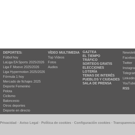
GAZTEA
DEPORTES:
VÍDEO MULTIMEDIA
Newslet
EL TIEMPO
Fútbol hoy
Top Vídeos
Facebo
TRÁFICO
LaLiga EA Sports 2025/2026
Fotos
Twitter
SORTEOS GRATIS
Liga F Moeve 2025/2026
Audios
ELECCIONES
Instagr
LOTERÍA
Liga Hypermotion 2025/2026
Telegra
TEMAS DE INTERÉS
Fórmula 1 hoy
Linkedin
PUEBLOS Y CIUDADES
Mercado de fichajes 2025
SALA DE PRENSA
YouTub
Deporte Femenino
RSS
Pelota
Ciclismo
Baloncesto
Otros deportes
Deporte en directo
 Privacidad
-
Aviso Legal
-
Política de cookies
-
Configuración cookies
-
Transparenci