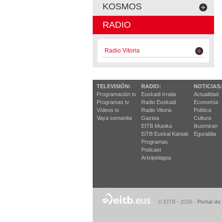
KOSMOS
RADIO
Radio Vitoria
TELEVISIÓN:
RADIO:
NOTICIAS:
Programación tv
Euskadi Irratia
Actualidad
Programas tv
Radio Euskadi
Economía
Vídeos tv
Radio Vitoria
Política
Vaya semanita
Gaztea
Cultura
EITB Musika
Ikusmiran
EiTB Euskal Kantak
Eguraldia
Programas
Podcast
Artxipelagoa
© EITB - 2026
-
Portal de