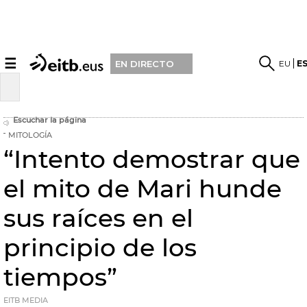
☰
EU
E
EN DIRECTO
Escuchar la página
MITOLOGÍA
“Intento demostrar que
el mito de Mari hunde
sus raíces en el
principio de los
tiempos”
EITB MEDIA