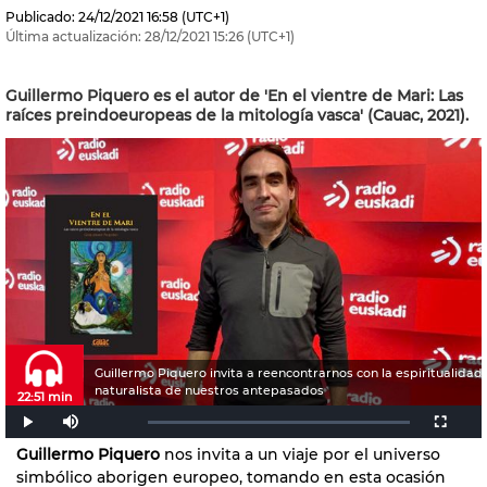
Publicado:
24/12/2021
16:58
(UTC+1)
Última actualización:
28/12/2021
15:26
(UTC+1)
Guillermo Piquero es el autor de 'En el vientre de Mari: Las
raíces preindoeuropeas de la mitología vasca' (Cauac, 2021).
Guillermo Piquero invita a reencontrarnos con la espiritualidad
naturalista de nuestros antepasados
22:51 min
Guillermo Piquero
nos invita a un viaje por el universo
simbólico aborigen europeo, tomando en esta ocasión