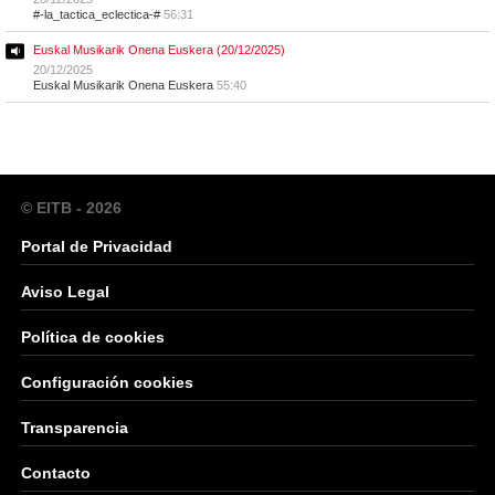
#-la_tactica_eclectica-#
56:31
Euskal Musikarik Onena Euskera (20/12/2025)
20/12/2025
Euskal Musikarik Onena Euskera
55:40
© EITB - 2026
Portal de Privacidad
Aviso Legal
Política de cookies
Configuración cookies
Transparencia
Contacto