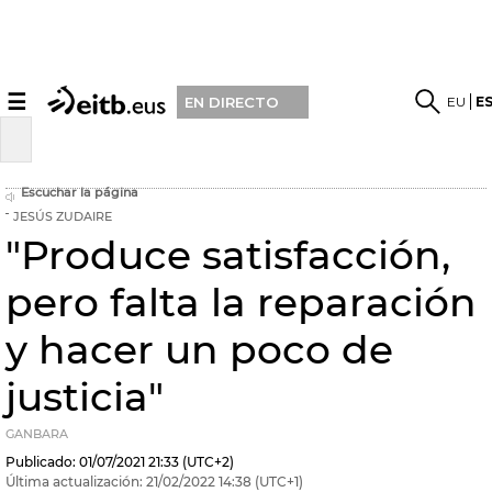
☰
EU
E
EN DIRECTO
Escuchar la página
JESÚS ZUDAIRE
"Produce satisfacción,
pero falta la reparación
y hacer un poco de
justicia"
GANBARA
Publicado:
01/07/2021
21:33
(UTC+2)
Última actualización:
21/02/2022
14:38
(UTC+1)