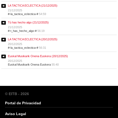
LA TACTICA ECLECTICA (21/12/2025)
21/12/2025
#-la_tactica_eclectica-#
54:59
Tú has hecho algo (21/12/2025)
21/12/2025
#-t_has_hecho_algo-#
56:19
LA TACTICA ECLECTICA (20/12/2025)
20/12/2025
#-la_tactica_eclectica-#
56:31
Euskal Musikarik Onena Euskera (20/12/2025)
20/12/2025
Euskal Musikarik Onena Euskera
55:40
© EITB - 2026
Portal de Privacidad
Aviso Legal