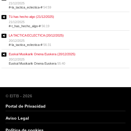
21/12/2025
#-la_tactica_eclectica-#
54:59
Tú has hecho algo (21/12/2025)
21/12/2025
#-t_has_hecho_algo-#
56:19
LA TACTICA ECLECTICA (20/12/2025)
20/12/2025
#-la_tactica_eclectica-#
56:31
Euskal Musikarik Onena Euskera (20/12/2025)
20/12/2025
Euskal Musikarik Onena Euskera
55:40
© EITB - 2026
Portal de Privacidad
Aviso Legal
Política de cookies