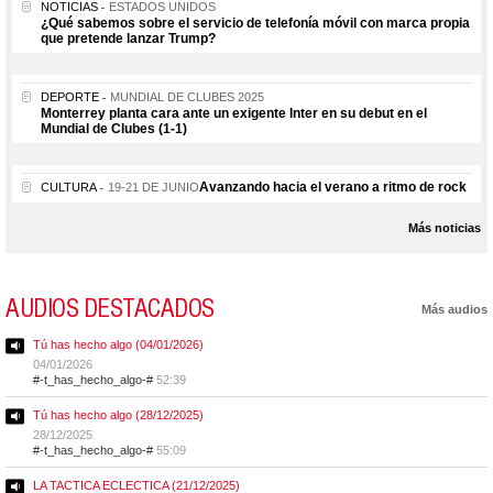
NOTICIAS
ESTADOS UNIDOS
¿Qué sabemos sobre el servicio de telefonía móvil con marca propia
que pretende lanzar Trump?
DEPORTE
MUNDIAL DE CLUBES 2025
Monterrey planta cara ante un exigente Inter en su debut en el
Mundial de Clubes (1-1)
Avanzando hacia el verano a ritmo de rock
CULTURA
19-21 DE JUNIO
Más noticias
AUDIOS DESTACADOS
Más audios
Tú has hecho algo (04/01/2026)
04/01/2026
#-t_has_hecho_algo-#
52:39
Tú has hecho algo (28/12/2025)
28/12/2025
#-t_has_hecho_algo-#
55:09
LA TACTICA ECLECTICA (21/12/2025)