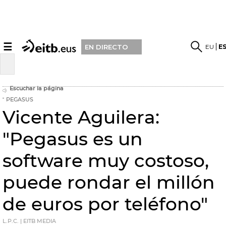
☰
EU
E
EN DIRECTO
Escuchar la página
PEGASUS
Vicente Aguilera:
"Pegasus es un
software muy costoso,
puede rondar el millón
de euros por teléfono"
L.P.C. | EITB MEDIA