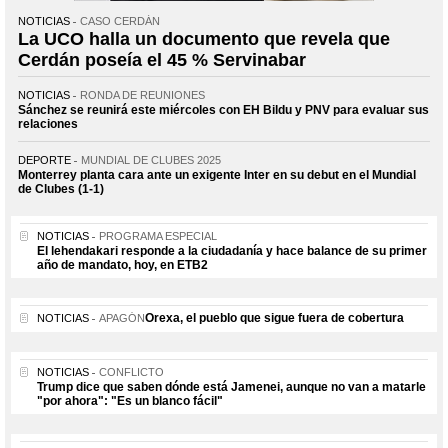
NOTICIAS
CASO CERDÁN
La UCO halla un documento que revela que
Cerdán poseía el 45 % Servinabar
NOTICIAS
RONDA DE REUNIONES
Sánchez se reunirá este miércoles con EH Bildu y PNV para evaluar sus
relaciones
DEPORTE
MUNDIAL DE CLUBES 2025
Monterrey planta cara ante un exigente Inter en su debut en el Mundial
de Clubes (1-1)
NOTICIAS
PROGRAMA ESPECIAL
El lehendakari responde a la ciudadanía y hace balance de su primer
año de mandato, hoy, en ETB2
Orexa, el pueblo que sigue fuera de cobertura
NOTICIAS
APAGÓN
NOTICIAS
CONFLICTO
Trump dice que saben dónde está Jamenei, aunque no van a matarle
"por ahora": "Es un blanco fácil"