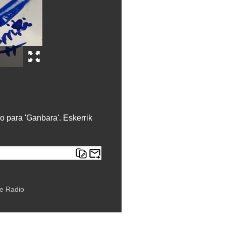
do para 'Ganbara'. Eskerrik
e Radio