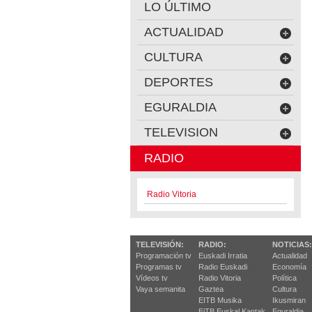
LO ÚLTIMO
ACTUALIDAD
CULTURA
DEPORTES
EGURALDIA
TELEVISION
RADIO
Radio Vitoria
TELEVISIÓN:
RADIO:
NOTICIAS:
Programación tv
Euskadi Irratia
Actualidad
Programas tv
Radio Euskadi
Economía
Vídeos tv
Radio Vitoria
Política
Vaya semanita
Gaztea
Cultura
EITB Musika
Ikusmiran
EiTB Euskal Kantak
Eguraldia