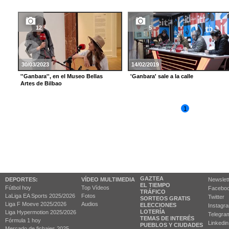
12
5
30/03/2023
14/02/2019
''Ganbara'', en el Museo Bellas
'Ganbara' sale a la calle
Artes de Bilbao
1
GAZTEA
DEPORTES:
VÍDEO MULTIMEDIA
Newslet
EL TIEMPO
Fútbol hoy
Top Vídeos
Facebo
TRÁFICO
LaLiga EA Sports 2025/2026
Fotos
Twitter
SORTEOS GRATIS
Liga F Moeve 2025/2026
Audios
ELECCIONES
Instagr
LOTERÍA
Liga Hypermotion 2025/2026
Telegra
TEMAS DE INTERÉS
Fórmula 1 hoy
Linkedin
PUEBLOS Y CIUDADES
Mercado de fichajes 2025