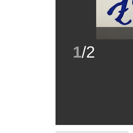
1
/
2