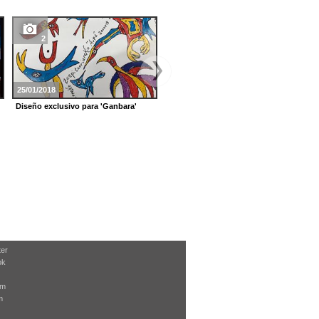
2
25/01/2018
Diseño exclusivo para 'Ganbara'
ter
ok
am
m