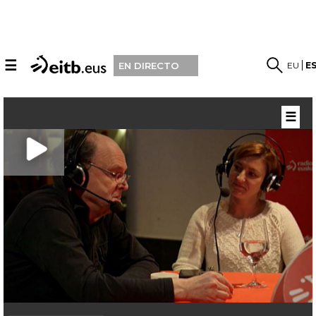
☰
EU
E
EN DIRECTO
☰