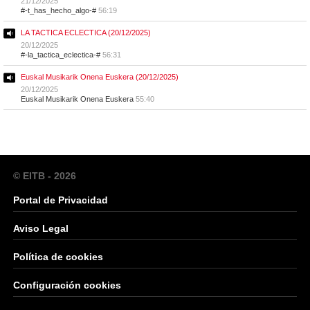
21/12/2025
#-t_has_hecho_algo-#
56:19
LA TACTICA ECLECTICA (20/12/2025)
20/12/2025
#-la_tactica_eclectica-#
56:31
Euskal Musikarik Onena Euskera (20/12/2025)
20/12/2025
Euskal Musikarik Onena Euskera
55:40
© EITB - 2026
Portal de Privacidad
Aviso Legal
Política de cookies
Configuración cookies