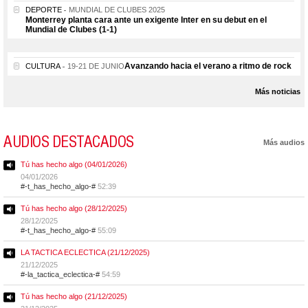
DEPORTE
MUNDIAL DE CLUBES 2025
Monterrey planta cara ante un exigente Inter en su debut en el
Mundial de Clubes (1-1)
Avanzando hacia el verano a ritmo de rock
CULTURA
19-21 DE JUNIO
Más noticias
AUDIOS DESTACADOS
Más audios
Tú has hecho algo (04/01/2026)
04/01/2026
#-t_has_hecho_algo-#
52:39
Tú has hecho algo (28/12/2025)
28/12/2025
#-t_has_hecho_algo-#
55:09
LA TACTICA ECLECTICA (21/12/2025)
21/12/2025
#-la_tactica_eclectica-#
54:59
Tú has hecho algo (21/12/2025)