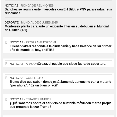
NOTICIAS
RONDA DE REUNIONES
Sánchez se reunirá este miércoles con EH Bildu y PNV para evaluar sus
relaciones
DEPORTE
MUNDIAL DE CLUBES 2025
Monterrey planta cara ante un exigente Inter en su debut en el Mundial
de Clubes (1-1)
NOTICIAS
PROGRAMA ESPECIAL
El lehendakari responde a la ciudadanía y hace balance de su primer
año de mandato, hoy, en ETB2
Orexa, el pueblo que sigue fuera de cobertura
NOTICIAS
APAGÓN
NOTICIAS
CONFLICTO
Trump dice que saben dónde está Jamenei, aunque no van a matarle
"por ahora": "Es un blanco fácil"
NOTICIAS
ESTADOS UNIDOS
¿Qué sabemos sobre el servicio de telefonía móvil con marca propia
que pretende lanzar Trump?