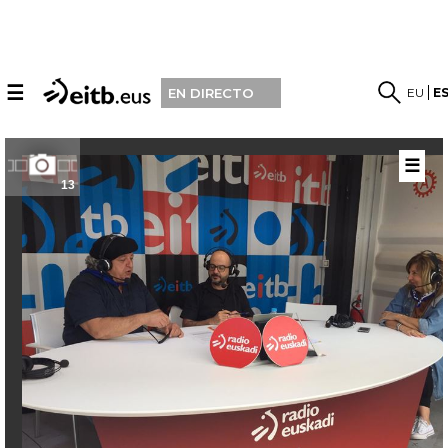
☰
EU
E
EN DIRECTO
☰
13