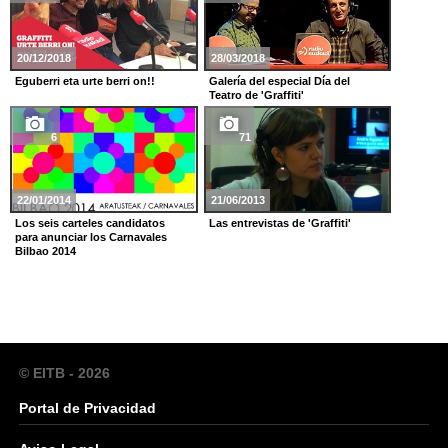
20/12/2018
28/03/2018
Eguberri eta urte berri on!!
Galería del especial Día del
Teatro de 'Graffiti'
6
71
22/01/2014
21/06/2013
Los seis carteles candidatos
Las entrevistas de 'Graffiti'
para anunciar los Carnavales
Bilbao 2014
© EITB - 2026
Portal de Privacidad