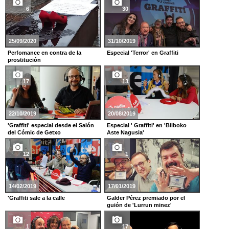
6
30
25/09/2020
31/10/2019
Perfomance en contra de la
Especial 'Terror' en Graffiti
prostitución
17
13
22/10/2019
20/08/2019
'Graffiti' especial desde el Salón
Especial ' Graffiti' en 'Bilboko
del Cómic de Getxo
Aste Nagusia'
12
1
14/02/2019
17/01/2019
'Graffiti sale a la calle
Galder Pérez premiado por el
guión de 'Lurrun minez'
1
17