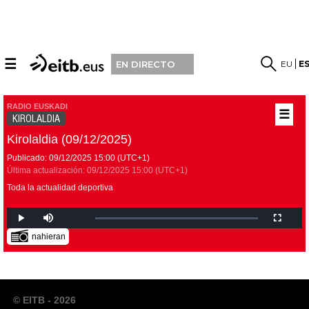
☰
EU
E
EN DIRECTO
RADIO EUSKADI
☰
KIROLALDIA
Kirolaldia (09/12/2025)
Publicado:
09/12/2025
15:00
(UTC+1)
Última actualización:
09/12/2025
15:00
(UTC+1)
Toda la actualidad deportiva
nahieran
© EITB - 2026