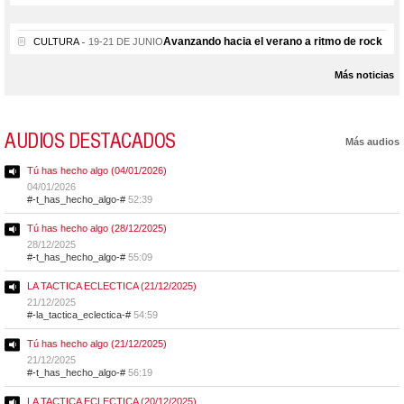
Avanzando hacia el verano a ritmo de rock
CULTURA
19-21 DE JUNIO
Más noticias
AUDIOS DESTACADOS
Más audios
Tú has hecho algo (04/01/2026)
04/01/2026
#-t_has_hecho_algo-#
52:39
Tú has hecho algo (28/12/2025)
28/12/2025
#-t_has_hecho_algo-#
55:09
LA TACTICA ECLECTICA (21/12/2025)
21/12/2025
#-la_tactica_eclectica-#
54:59
Tú has hecho algo (21/12/2025)
21/12/2025
#-t_has_hecho_algo-#
56:19
LA TACTICA ECLECTICA (20/12/2025)