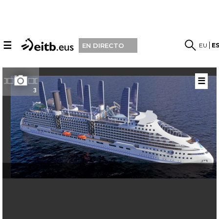
☰
EU
E
EN DIRECTO
☰
3