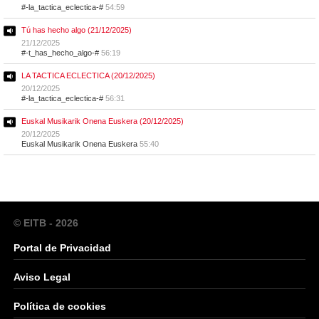
#-la_tactica_eclectica-#
54:59
Tú has hecho algo (21/12/2025)
21/12/2025
#-t_has_hecho_algo-#
56:19
LA TACTICA ECLECTICA (20/12/2025)
20/12/2025
#-la_tactica_eclectica-#
56:31
Euskal Musikarik Onena Euskera (20/12/2025)
20/12/2025
Euskal Musikarik Onena Euskera
55:40
© EITB - 2026
Portal de Privacidad
Aviso Legal
Política de cookies