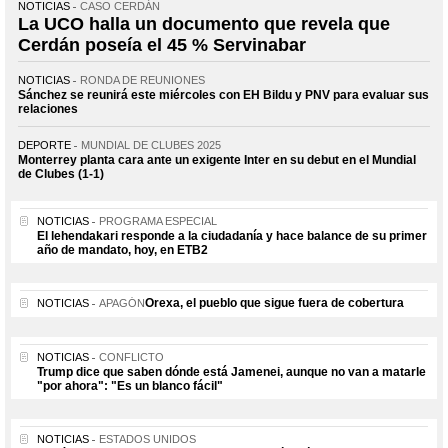
NOTICIAS
CASO CERDÁN
La UCO halla un documento que revela que
Cerdán poseía el 45 % Servinabar
NOTICIAS
RONDA DE REUNIONES
Sánchez se reunirá este miércoles con EH Bildu y PNV para evaluar sus
relaciones
DEPORTE
MUNDIAL DE CLUBES 2025
Monterrey planta cara ante un exigente Inter en su debut en el Mundial
de Clubes (1-1)
NOTICIAS
PROGRAMA ESPECIAL
El lehendakari responde a la ciudadanía y hace balance de su primer
año de mandato, hoy, en ETB2
Orexa, el pueblo que sigue fuera de cobertura
NOTICIAS
APAGÓN
NOTICIAS
CONFLICTO
Trump dice que saben dónde está Jamenei, aunque no van a matarle
"por ahora": "Es un blanco fácil"
NOTICIAS
ESTADOS UNIDOS