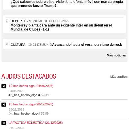
¿Qué sabemos sobre el servicio de telefonía móvil con marca propia
que pretende lanzar Trump?
DEPORTE
MUNDIAL DE CLUBES 2025
Monterrey planta cara ante un exigente Inter en su debut en el
Mundial de Clubes (1-1)
Avanzando hacia el verano a ritmo de rock
CULTURA
19-21 DE JUNIO
Más noticias
AUDIOS DESTACADOS
Más audios
Tú has hecho algo (04/01/2026)
04/01/2026
#-t_has_hecho_algo-#
52:39
Tú has hecho algo (28/12/2025)
28/12/2025
#-t_has_hecho_algo-#
55:09
LA TACTICA ECLECTICA (21/12/2025)
21/12/2025