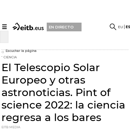
☰
EU
E
EN DIRECTO
Escuchar la página
CIENCIA
El Telescopio Solar
Europeo y otras
astronoticias. Pint of
science 2022: la ciencia
regresa a los bares
EITB MEDIA