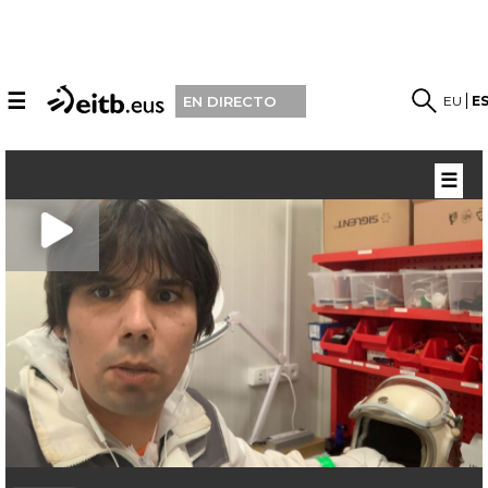
☰
EU
E
EN DIRECTO
☰