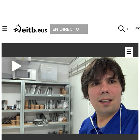
☰
EU
E
EN DIRECTO
☰