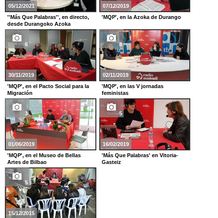
05/12/2021
07/12/2019
''Más Que Palabras'', en directo,
'MQP', en la Azoka de Durango
desde Durangoko Azoka
6
8
30/11/2019
02/11/2019
'MQP', en el Pacto Social para la
'MQP', en las V jornadas
Migración
feministas
3
5
01/06/2019
16/02/2019
'MQP', en el Museo de Bellas
'Más Que Palabras' en Vitoria-
Artes de Bilbao
Gasteiz
5
15/12/2015