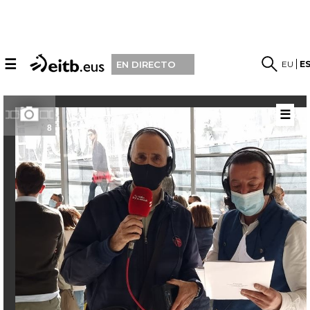
☰
EU
E
EN DIRECTO
☰
8