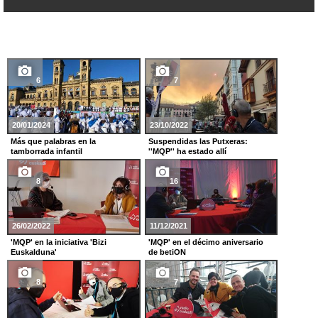
6
7
20/01/2024
23/10/2022
Más que palabras en la
Suspendidas las Putxeras:
tamborrada infantil
''MQP'' ha estado allí
8
16
26/02/2022
11/12/2021
'MQP' en la iniciativa 'Bizi
'MQP' en el décimo aniversario
Euskalduna'
de betiON
8
7