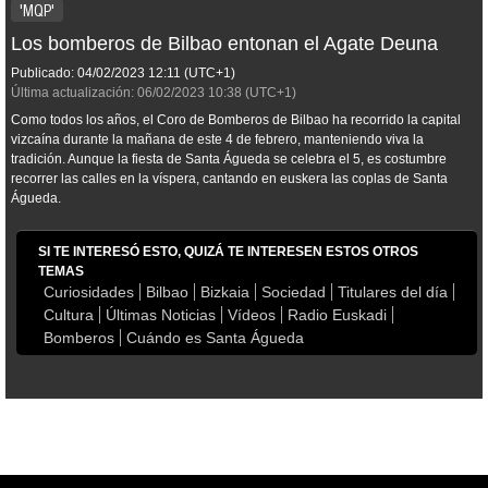
'MQP'
Los bomberos de Bilbao entonan el Agate Deuna
Publicado:
04/02/2023
12:11
(UTC+1)
Última actualización:
06/02/2023
10:38
(UTC+1)
Como todos los años, el Coro de Bomberos de Bilbao ha recorrido la capital
vizcaína durante la mañana de este 4 de febrero, manteniendo viva la
tradición. Aunque la fiesta de Santa Águeda se celebra el 5, es costumbre
recorrer las calles en la víspera, cantando en euskera las coplas de Santa
Águeda.
SI TE INTERESÓ ESTO, QUIZÁ TE INTERESEN ESTOS OTROS
TEMAS
Curiosidades
Bilbao
Bizkaia
Sociedad
Titulares del día
Cultura
Últimas Noticias
Vídeos
Radio Euskadi
Bomberos
Cuándo es Santa Águeda