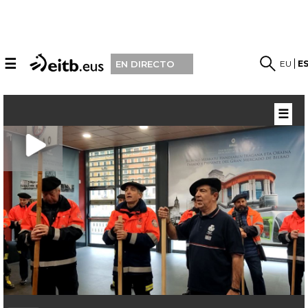
☰
EU
E
EN DIRECTO
☰