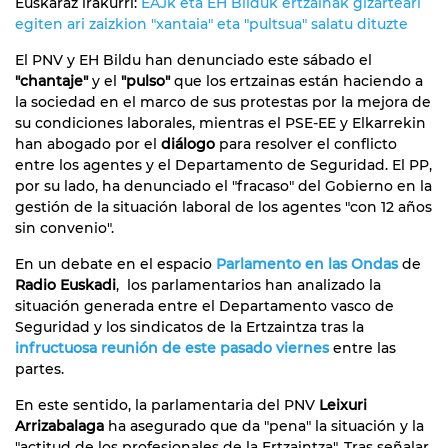
Euskaraz irakurri:
EAJk eta EH Bilduk ertzainak gizarteari
egiten ari zaizkion "xantaia" eta "pultsua" salatu dituzte
El PNV y EH Bildu han denunciado este sábado el
"chantaje"
y el
"pulso"
que los ertzainas están haciendo a
la sociedad en el marco de sus protestas por la mejora de
su condiciones laborales, mientras el PSE-EE y Elkarrekin
han abogado por el
diálogo
para resolver el conflicto
entre los agentes y el Departamento de Seguridad. El PP,
por su lado, ha denunciado el "fracaso" del Gobierno en la
gestión de la situación laboral de los agentes "con 12 años
sin convenio".
En un debate en el espacio
Parlamento en las Ondas
de
Radio Euskadi
, los parlamentarios han analizado la
situación generada entre el Departamento vasco de
Seguridad y los sindicatos de la Ertzaintza tras la
infructuosa reunión de este pasado viernes
entre las
partes.
En este sentido, la parlamentaria del PNV
Leixuri
Arrizabalaga
ha asegurado que da "pena" la situación y la
"actitud de los profesionales de la Ertzaintza". Tras señalar