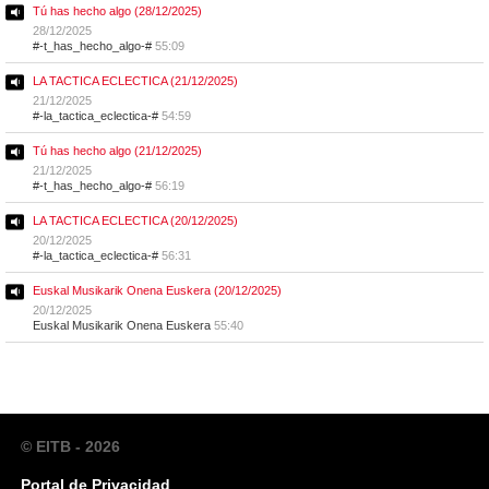
Tú has hecho algo (28/12/2025)
28/12/2025
#-t_has_hecho_algo-#
55:09
LA TACTICA ECLECTICA (21/12/2025)
21/12/2025
#-la_tactica_eclectica-#
54:59
Tú has hecho algo (21/12/2025)
21/12/2025
#-t_has_hecho_algo-#
56:19
LA TACTICA ECLECTICA (20/12/2025)
20/12/2025
#-la_tactica_eclectica-#
56:31
Euskal Musikarik Onena Euskera (20/12/2025)
20/12/2025
Euskal Musikarik Onena Euskera
55:40
© EITB - 2026
Portal de Privacidad