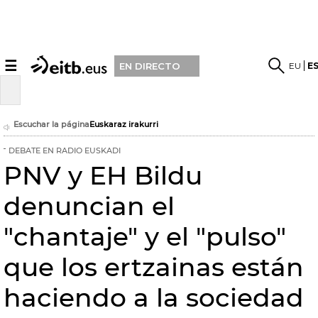
☰
EU
E
EN DIRECTO
Escuchar la página
Euskaraz irakurri
DEBATE EN RADIO EUSKADI
PNV y EH Bildu
denuncian el
"chantaje" y el "pulso"
que los ertzainas están
haciendo a la sociedad