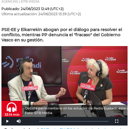
AGENCIAS | EITB MEDIA
Publicado:
24/06/2023
12:49
(UTC+2)
Última actualización:
24/06/2023
13:39
(UTC+2)
PSE-EE y Elkarrekin abogan por el diálogo para resolver el
conflicto, mientras PP denuncia el "fracaso" del Gobierno
Vasco en su gestión.
Debate parlamentario en los estudios de Radio Euskadi, este 
Foto: EITB Media
53:14 min