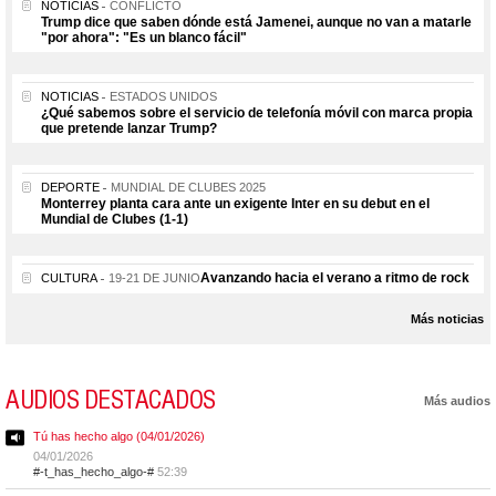
NOTICIAS
CONFLICTO
Trump dice que saben dónde está Jamenei, aunque no van a matarle
"por ahora": "Es un blanco fácil"
NOTICIAS
ESTADOS UNIDOS
¿Qué sabemos sobre el servicio de telefonía móvil con marca propia
que pretende lanzar Trump?
DEPORTE
MUNDIAL DE CLUBES 2025
Monterrey planta cara ante un exigente Inter en su debut en el
Mundial de Clubes (1-1)
Avanzando hacia el verano a ritmo de rock
CULTURA
19-21 DE JUNIO
Más noticias
AUDIOS DESTACADOS
Más audios
Tú has hecho algo (04/01/2026)
04/01/2026
#-t_has_hecho_algo-#
52:39