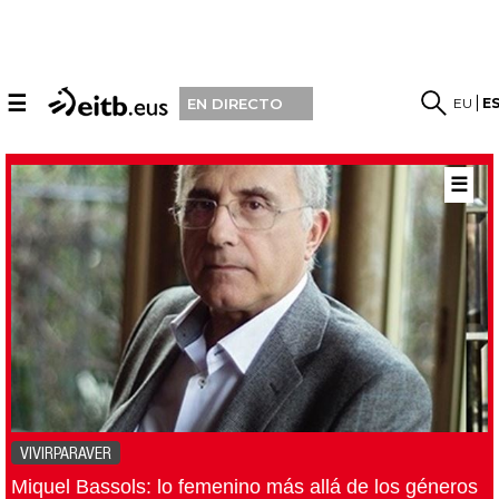
☰
EU
E
EN DIRECTO
☰
VIVIRPARAVER
Miquel Bassols: lo femenino más allá de los géneros