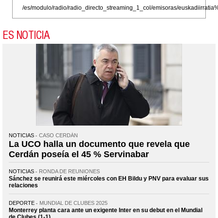
/es/modulo/radio/radio_directo_streaming_1_col/emisoras/euskadiirr
ES NOTICIA
NOTICIAS
CASO CERDÁN
La UCO halla un documento que revela que
Cerdán poseía el 45 % Servinabar
NOTICIAS
RONDA DE REUNIONES
Sánchez se reunirá este miércoles con EH Bildu y PNV para evaluar sus
relaciones
DEPORTE
MUNDIAL DE CLUBES 2025
Monterrey planta cara ante un exigente Inter en su debut en el Mundial
de Clubes (1-1)