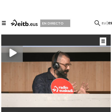
☰
EU
E
EN DIRECTO
☰