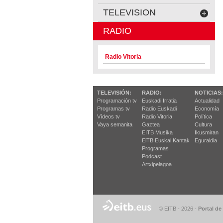
TELEVISION
RADIO
Radio Vitoria
TELEVISIÓN:
RADIO:
NOTICIAS:
Programación tv
Euskadi Irratia
Actualidad
Programas tv
Radio Euskadi
Economía
Vídeos tv
Radio Vitoria
Política
Vaya semanita
Gaztea
Cultura
EITB Musika
Ikusmiran
EiTB Euskal Kantak
Eguraldia
Programas
Podcast
Artxipelagoa
© EITB - 2026
-
Portal de