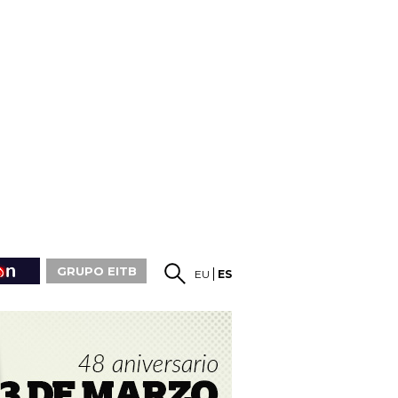
GRUPO EITB
EU
ES