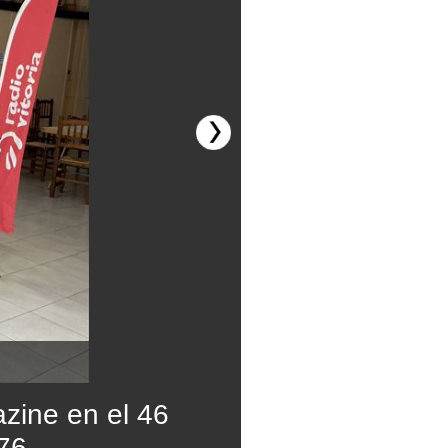
zine en el 46
976