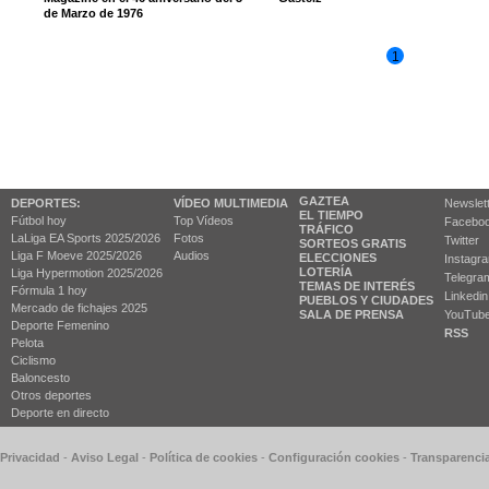
de Marzo de 1976
1
GAZTEA
DEPORTES:
VÍDEO MULTIMEDIA
Newslet
EL TIEMPO
Fútbol hoy
Top Vídeos
Facebo
TRÁFICO
LaLiga EA Sports 2025/2026
Fotos
Twitter
SORTEOS GRATIS
Liga F Moeve 2025/2026
Audios
ELECCIONES
Instagr
LOTERÍA
Liga Hypermotion 2025/2026
Telegra
TEMAS DE INTERÉS
Fórmula 1 hoy
Linkedin
PUEBLOS Y CIUDADES
Mercado de fichajes 2025
SALA DE PRENSA
YouTub
Deporte Femenino
RSS
Pelota
Ciclismo
Baloncesto
Otros deportes
Deporte en directo
 Privacidad
-
Aviso Legal
-
Política de cookies
-
Configuración cookies
-
Transparenci