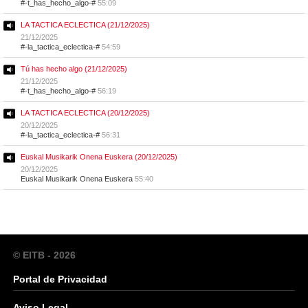
#-t_has_hecho_algo-#
55:09
LA TACTICA ECLECTICA (21/12/2025)
21/12/2025
#-la_tactica_eclectica-#
54:59
Tú has hecho algo (21/12/2025)
21/12/2025
#-t_has_hecho_algo-#
56:19
LA TACTICA ECLECTICA (20/12/2025)
20/12/2025
#-la_tactica_eclectica-#
56:31
Euskal Musikarik Onena Euskera (20/12/2025)
20/12/2025
Euskal Musikarik Onena Euskera
55:40
© EITB - 2026
Portal de Privacidad
Aviso Legal