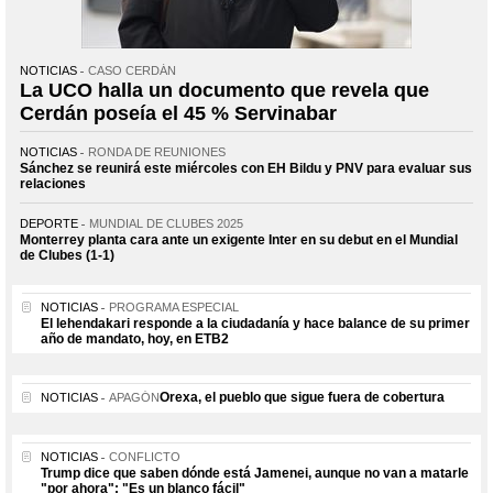
NOTICIAS
CASO CERDÁN
La UCO halla un documento que revela que
Cerdán poseía el 45 % Servinabar
NOTICIAS
RONDA DE REUNIONES
Sánchez se reunirá este miércoles con EH Bildu y PNV para evaluar sus
relaciones
DEPORTE
MUNDIAL DE CLUBES 2025
Monterrey planta cara ante un exigente Inter en su debut en el Mundial
de Clubes (1-1)
NOTICIAS
PROGRAMA ESPECIAL
El lehendakari responde a la ciudadanía y hace balance de su primer
año de mandato, hoy, en ETB2
Orexa, el pueblo que sigue fuera de cobertura
NOTICIAS
APAGÓN
NOTICIAS
CONFLICTO
Trump dice que saben dónde está Jamenei, aunque no van a matarle
"por ahora": "Es un blanco fácil"