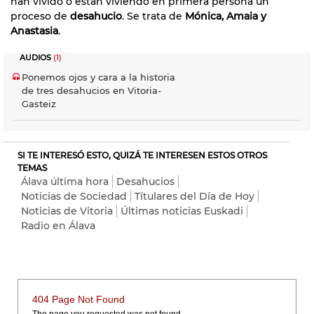
han vivido o están viviendo en primera persona un
proceso de
desahucio
. Se trata de
Mónica, Amaia y
Anastasia
.
AUDIOS
(1)
Ponemos ojos y cara a la historia
de tres desahucios en Vitoria-
Gasteiz
SI TE INTERESÓ ESTO, QUIZÁ TE INTERESEN ESTOS OTROS
TEMAS
Álava última hora
Desahucios
Noticias de Sociedad
Títulares del Día de Hoy
Noticias de Vitoria
Últimas noticias Euskadi
Radio en Álava
404 Page Not Found
The page you requested was not found.