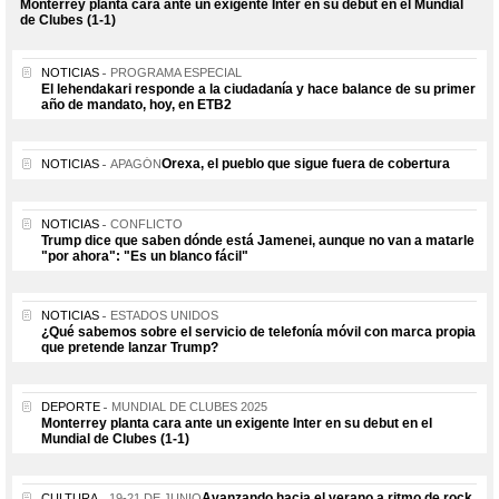
Monterrey planta cara ante un exigente Inter en su debut en el Mundial
de Clubes (1-1)
NOTICIAS
PROGRAMA ESPECIAL
El lehendakari responde a la ciudadanía y hace balance de su primer
año de mandato, hoy, en ETB2
Orexa, el pueblo que sigue fuera de cobertura
NOTICIAS
APAGÓN
NOTICIAS
CONFLICTO
Trump dice que saben dónde está Jamenei, aunque no van a matarle
"por ahora": "Es un blanco fácil"
NOTICIAS
ESTADOS UNIDOS
¿Qué sabemos sobre el servicio de telefonía móvil con marca propia
que pretende lanzar Trump?
DEPORTE
MUNDIAL DE CLUBES 2025
Monterrey planta cara ante un exigente Inter en su debut en el
Mundial de Clubes (1-1)
Avanzando hacia el verano a ritmo de rock
CULTURA
19-21 DE JUNIO