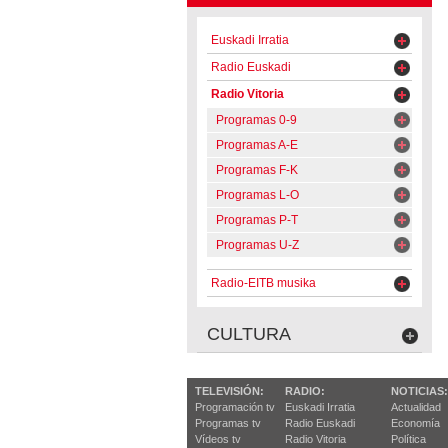
Euskadi Irratia
Radio Euskadi
Radio Vitoria
Programas 0-9
Programas A-E
Programas F-K
Programas L-O
Programas P-T
Programas U-Z
Radio-EITB musika
CULTURA
TELEVISIÓN:
RADIO:
NOTICIAS:
Programación tv
Euskadi Irratia
Actualidad
Programas tv
Radio Euskadi
Economía
Vídeos tv
Radio Vitoria
Política