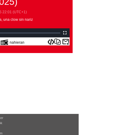
2025)
5
22:01
(UTC+1)
 una clow sin nariz
nahieran
ter
ok
am