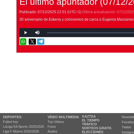
El último apuntador (07/12/
Publicado:
07/12/2025
22:01
(UTC+1)
Última actualización:
07/12/202
30 aniversario de Eskena y conocemos de carca a Eugenia Manzanera,
GAZTEA
DEPORTES:
VÍDEO MULTIMEDIA
Newslet
EL TIEMPO
Fútbol hoy
Top Vídeos
Facebo
TRÁFICO
LaLiga EA Sports 2025/2026
Fotos
Twitter
SORTEOS GRATIS
Liga F Moeve 2025/2026
Audios
ELECCIONES
Instagr