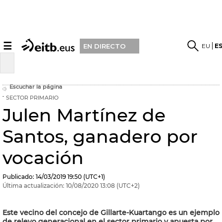
☰
EU
E
EN DIRECTO
Escuchar la página
SECTOR PRIMARIO
Julen Martínez de
Santos, ganadero por
vocación
Publicado:
14/03/2019
19:50
(UTC+1)
Última actualización:
10/08/2020
13:08
(UTC+2)
Este vecino del concejo de Gillarte-Kuartango es un ejemplo
de relevo generacional en el sector primario y apuesta por