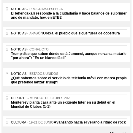
NOTICIAS
PROGRAMA ESPECIAL
El lehendakari responde a la ciudadanía y hace balance de su primer
año de mandato, hoy, en ETB2
Orexa, el pueblo que sigue fuera de cobertura
NOTICIAS
APAGÓN
NOTICIAS
CONFLICTO
Trump dice que saben dónde está Jamenei, aunque no van a matarle
"por ahora": "Es un blanco fácil"
NOTICIAS
ESTADOS UNIDOS
¿Qué sabemos sobre el servicio de telefonía móvil con marca propia
que pretende lanzar Trump?
DEPORTE
MUNDIAL DE CLUBES 2025
Monterrey planta cara ante un exigente Inter en su debut en el
Mundial de Clubes (1-1)
Avanzando hacia el verano a ritmo de rock
CULTURA
19-21 DE JUNIO