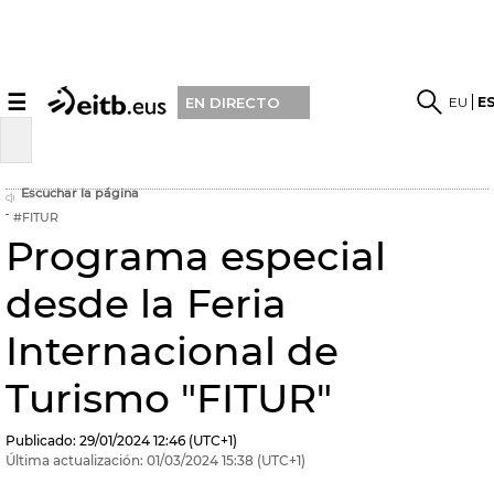
☰
EU
E
EN DIRECTO
Escuchar la página
#FITUR
Programa especial
desde la Feria
Internacional de
Turismo "FITUR"
Publicado:
29/01/2024
12:46
(UTC+1)
Última actualización:
01/03/2024
15:38
(UTC+1)