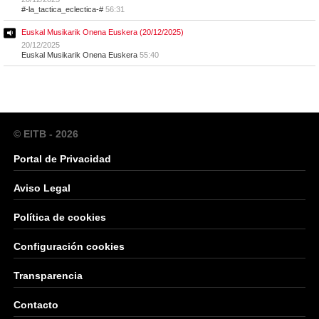
#-la_tactica_eclectica-#
56:31
Euskal Musikarik Onena Euskera (20/12/2025)
20/12/2025
Euskal Musikarik Onena Euskera
55:40
© EITB - 2026
Portal de Privacidad
Aviso Legal
Política de cookies
Configuración cookies
Transparencia
Contacto