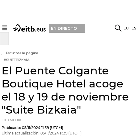
☰
EU
E
EN DIRECTO
Escuchar la página
#SUITEBIZKAIA
El Puente Colgante
Boutique Hotel acoge
el 18 y 19 de noviembre
"Suite Bizkaia"
EITB MEDIA
Publicado:
05/11/2024
11:39
(UTC+1)
Última actualización:
05/11/2024
11:39
(UTC+1)