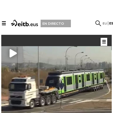
☰
EU
E
EN DIRECTO
☰