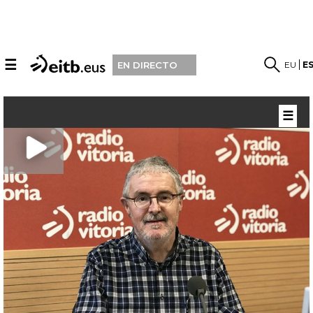
☰
EU
E
EN DIRECTO
☰