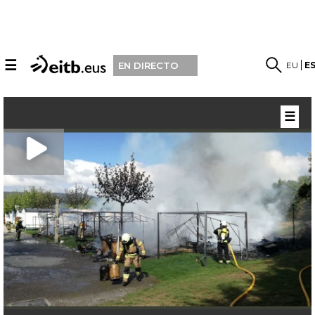
☰
EU
E
EN DIRECTO
☰