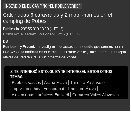
INCENDIO EN EL CAMPING “EL ROBLE VERDE”
Calcinadas 6 caravanas y 2 mobil-homes en el
camping de Pobes
Publicado:
20/05/2019
13:39
(UTC+2)
Última actualización:
12/06/2024
12:46
(UTC+2)
DS
Bomberos y Ertzantza investigan las causas del incendio que comenzaba a
las 9:45 de la mañana en el camping “El roble verde”, ubicado en el municpio
alavés de Rivera Alta, a 3 kilometros de Pobes.
SI TE INTERESÓ ESTO, QUIZÁ TE INTERESEN ESTOS OTROS
TEMAS
Pueblos Vascos
Araba-Álava
Turismo País Vasco
Top Vídeos hoy
Emisoras de Radio en Álava
Alojamientos turísticos Euskadi
Comarca Valles Alaveses