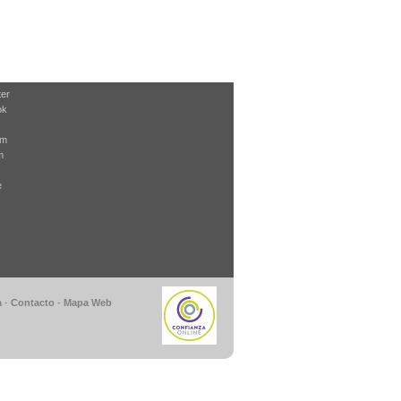
ter
ok
am
m
e
a
-
Contacto
-
Mapa Web