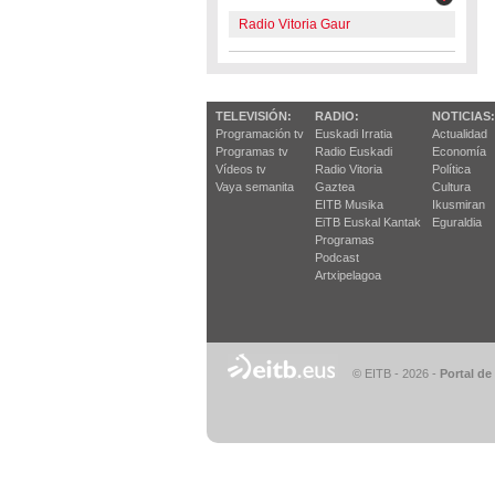
Radio Vitoria Gaur
TELEVISIÓN:
RADIO:
NOTICIAS:
Programación tv
Euskadi Irratia
Actualidad
Programas tv
Radio Euskadi
Economía
Vídeos tv
Radio Vitoria
Política
Vaya semanita
Gaztea
Cultura
EITB Musika
Ikusmiran
EiTB Euskal Kantak
Eguraldia
Programas
Podcast
Artxipelagoa
© EITB - 2026
-
Portal de