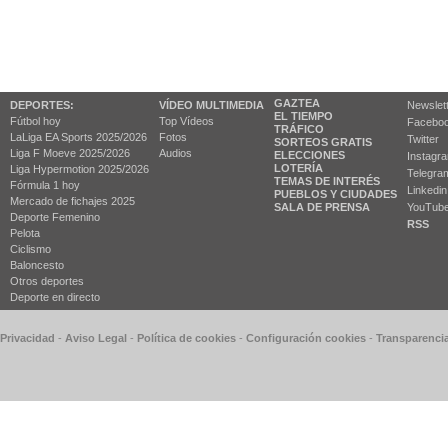
GAZTEA
DEPORTES:
VÍDEO MULTIMEDIA
Newslet
EL TIEMPO
Fútbol hoy
Top Vídeos
Facebo
TRÁFICO
LaLiga EA Sports 2025/2026
Fotos
Twitter
SORTEOS GRATIS
Liga F Moeve 2025/2026
Audios
ELECCIONES
Instagr
LOTERÍA
Liga Hypermotion 2025/2026
Telegra
TEMAS DE INTERÉS
Fórmula 1 hoy
Linkedin
PUEBLOS Y CIUDADES
Mercado de fichajes 2025
SALA DE PRENSA
YouTub
Deporte Femenino
RSS
Pelota
Ciclismo
Baloncesto
Otros deportes
Deporte en directo
 Privacidad
-
Aviso Legal
-
Política de cookies
-
Configuración cookies
-
Transparenci