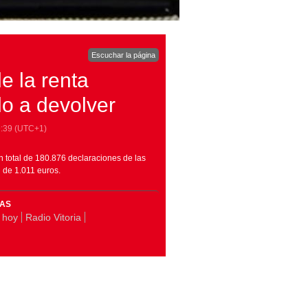
Escuchar la página
e la renta
do a devolver
:39
(UTC+1)
 total de 180.876 declaraciones de las
 de 1.011 euros.
MAS
 hoy
Radio Vitoria