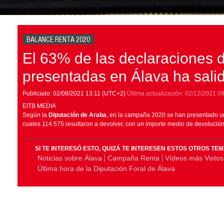
BALANCE RENTA 2020
El 63% de las declaraciones d
presentadas en Álava ha sali
Publicado:
02/08/2021
13:11
(UTC+2)
Última actualización:
02/12/2021
09
EITB MEDIA
Según la
Diputación de Araba
, en la campaña 2020 se han presentado un
cuales 114.575 resultaron a devolver, con un importe medio de devolución
SI TE INTERESÓ ESTO, QUIZÁ TE INTERESEN ESTOS OTROS TE
Noticias sobre Álava
Campaña Renta
Vídeos más Vistos
Última hora de la Diputación Foral de Álava