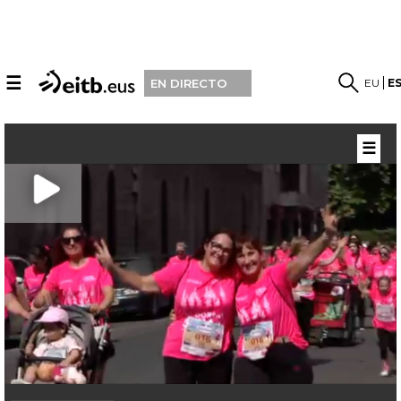
☰
EU
E
EN DIRECTO
☰