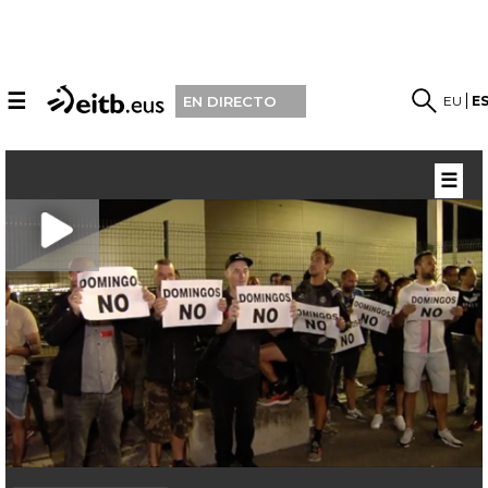
☰
EU
E
EN DIRECTO
☰