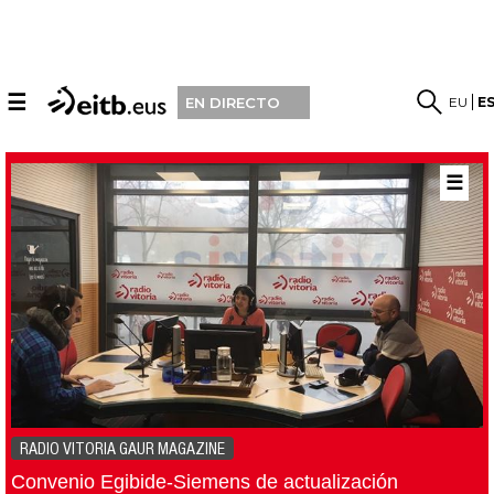
☰
EU
E
EN DIRECTO
☰
RADIO VITORIA GAUR MAGAZINE
Convenio Egibide-Siemens de actualización